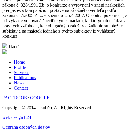
zákona č. 328/1991 Zb. o konkurze a vyrovnaní v znení neskorších
predpisov, s komparáciou postavenia záložného veriteľa podľa
zákona č. 7/2005 Z. z. v znení do 25.4.2007. Osobitná pozornosť je
pri výklade venovaná špecifickým situáciám, ku ktorým dochádza v
právnych vzťahoch, kde obligačný a záložný dlžník nie sú totožné
subjekty a na majetok jedného z týchto subjektov je vyhlásený
konkurz.
Tlačiť
Home
Profile
Services
Publications
News
Contact
FACEBOOK
/
GOOGLE+
Copyright © 2014 Jakubčo, All RIghts Reserved
web design h24
Ochrana osobných údajov