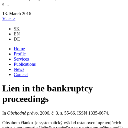
a ...
13.
March 2016
Viac >
SK
EN
DE
Home
Profile
Services
Publications
News
Contact
Lien in the bankruptcy
proceedings
In
Obchodné právo
. 2006, č. 3, s. 55-66. ISSN 1335-6674.
Obsahom článku je systematický výklad ustanovení upravujúcich
práva a povinnosti záložného veriteľa,a to v právnom režime podľa