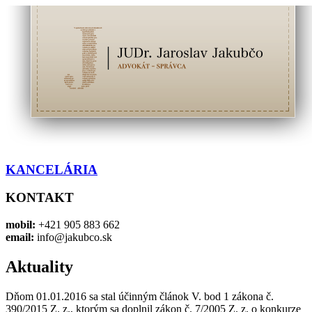
KANCELÁRIA
KONTAKT
mobil:
+421 905 883 662
email:
info@jakubco.sk
Aktuality
Dňom 01.01.2016 sa stal účinným článok V. bod 1 zákona č.
390/2015 Z. z., ktorým sa doplnil zákon č. 7/2005 Z. z. o konkurze