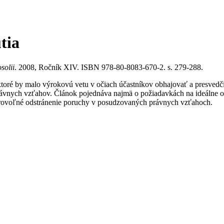
tia
solii
. 2008, Ročník XIV. ISBN 978-80-8083-670-2. s. 279-288.
oré by malo výrokovú vetu v očiach účastníkov obhajovať a presvedčiť
ávnych vzťahov. Článok pojednáva najmä o požiadavkách na ideálne od
dobrovoľné odstránenie poruchy v posudzovaných právnych vzťahoch.