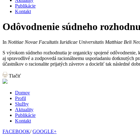
Aktuality
Publikácie
Kontakt
Odôvodnenie súdneho rozhodnu
In
Notitiae Novae Facultatis Iuridicae Universitatis Matthiae Beli Neo
S výrokom súdneho rozhodnutia je organicky spojené odôvodnenie, kt
aj spravodlivé a zodpovedá racionálnemu usporiadaniu dotknutých pr
účastníkov o racionalite prijatých záverov a docieliť tak následné 
Tlačiť
Domov
Profil
Služby
Aktuality
Publikácie
Kontakt
FACEBOOK
/
GOOGLE+