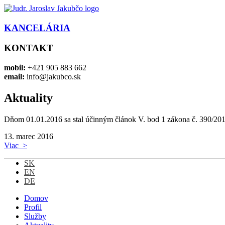
KANCELÁRIA
KONTAKT
mobil:
+421 905 883 662
email:
info@jakubco.sk
Aktuality
Dňom 01.01.2016 sa stal účinným článok V. bod 1 zákona č. 390/2015 Z
13.
marec 2016
Viac >
SK
EN
DE
Domov
Profil
Služby